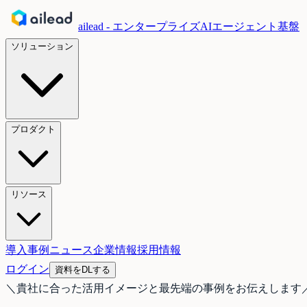
ailead - エンタープライズAIエージェント基盤
ソリューション
プロダクト
リソース
導入事例
ニュース
企業情報
採用情報
ログイン
資料をDLする
＼
貴社に合った活用イメージと最先端の事例をお伝えします