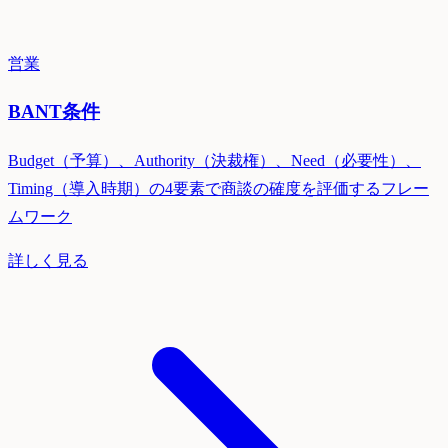
営業
BANT条件
Budget（予算）、Authority（決裁権）、Need（必要性）、
Timing（導入時期）の4要素で商談の確度を評価するフレー
ムワーク
詳しく見る