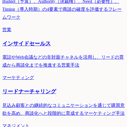
Budget（予算）、Authority（決裁権）、Need（必要性）、
Timing（導入時期）の4要素で商談の確度を評価するフレー
ムワーク
営業
インサイドセールス
電話やWeb会議などの非対面チャネルを活用し、リードの育
成から商談化までを推進する営業手法
マーケティング
リードナーチャリング
見込み顧客との継続的なコミュニケーションを通じて購買意
欲を高め、商談化へと段階的に育成するマーケティング手法
マネジメント