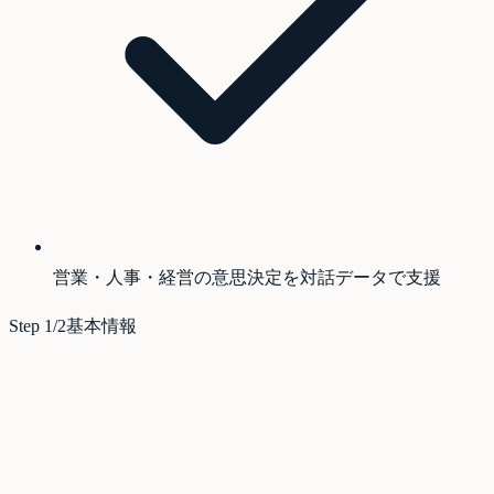
営業・人事・経営の意思決定を対話データで支援
Step
1
/2
基本情報
*
姓
*
名
*
*