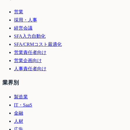
営業
採用・人事
経営会議
SFA入力自動化
SFA/CRMコスト最適化
営業責任者向け
営業企画向け
人事責任者向け
業界別
製造業
IT・SaaS
金融
人材
広告