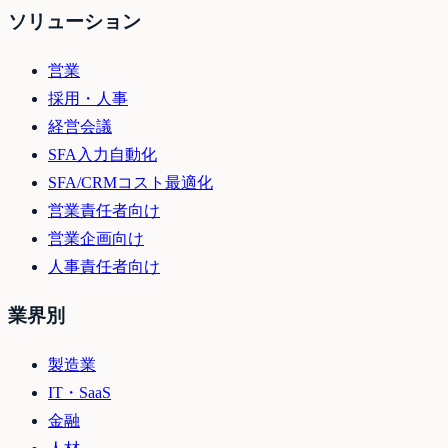
ソリューション
営業
採用・人事
経営会議
SFA入力自動化
SFA/CRMコスト最適化
営業責任者向け
営業企画向け
人事責任者向け
業界別
製造業
IT・SaaS
金融