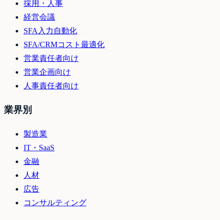
採用・人事
経営会議
SFA入力自動化
SFA/CRMコスト最適化
営業責任者向け
営業企画向け
人事責任者向け
業界別
製造業
IT・SaaS
金融
人材
広告
コンサルティング