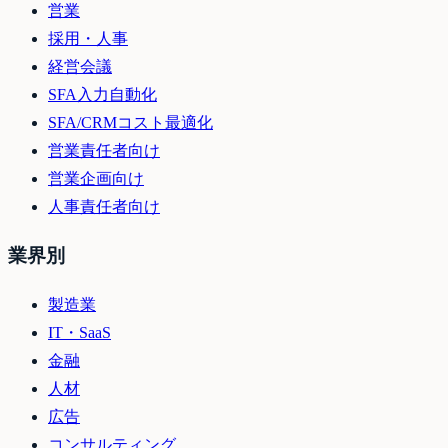
営業
採用・人事
経営会議
SFA入力自動化
SFA/CRMコスト最適化
営業責任者向け
営業企画向け
人事責任者向け
業界別
製造業
IT・SaaS
金融
人材
広告
コンサルティング