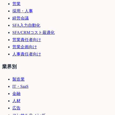
営業
採用・人事
経営会議
SFA入力自動化
SFA/CRMコスト最適化
営業責任者向け
営業企画向け
人事責任者向け
業界別
製造業
IT・SaaS
金融
人材
広告