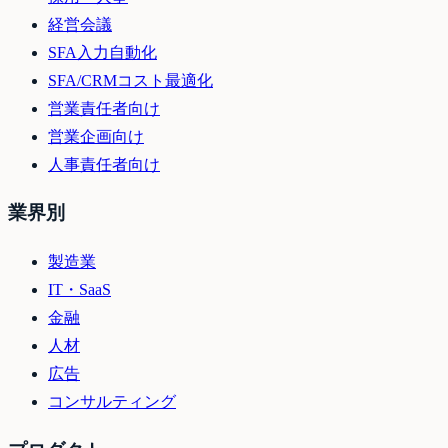
経営会議
SFA入力自動化
SFA/CRMコスト最適化
営業責任者向け
営業企画向け
人事責任者向け
業界別
製造業
IT・SaaS
金融
人材
広告
コンサルティング