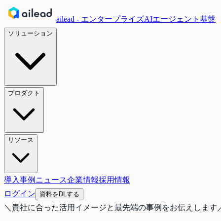
ailead - エンタープライズAIエージェント基盤
ソリューション
プロダクト
リソース
導入事例
ニュース
企業情報
採用情報
ログイン
資料をDLする
＼
貴社に合った活用イメージと最先端の事例をお伝えします