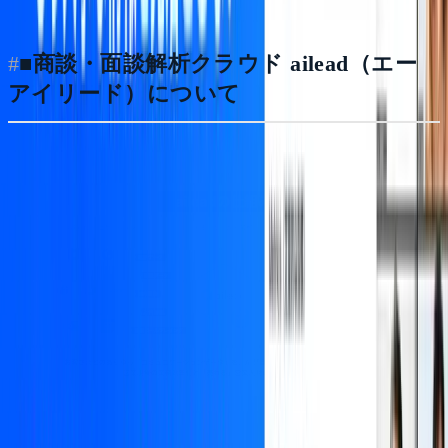
#
■商談・面談解析クラウド ailead（エー
アイリード）について