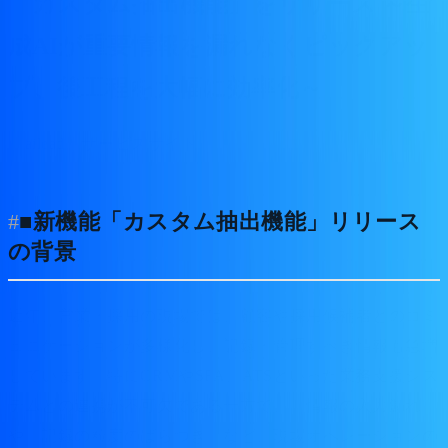
「カスタム抽出機能」をリリース ～生
成AIが重要情報を漏れなくピックアッ
プ、後工程を大幅に効率化～
「ailead」サービスサイト
#
■新機能「カスタム抽出機能」リリース
の背景
近年、営業・採用の現場では、顧客や採用候補者とのコミ
ュニケーションが多様化し、記録・管理すべき情報も急増
しています。特にCRMやSFA、ATSといった業務支援シス
テムとの連携が不可欠である一方で、「情報の入力漏れ」
や「記録の粒度のばらつき」など、現場オペレーションの