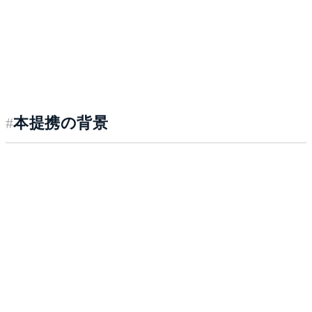
#
本提携の背景
生成AIの急速な進化に伴い、企業におけるAI活用は「業
務の自律的な自動化」へと移行しつつあります。一方で、
商談や1on1、採用面接といった対話は、企業の成果や組織
成長を左右する重要な情報資産であるにもかかわらず、十
分に構造化・活用されていないのが現状です。CRMや
ATSへの手入力に依存する従来の運用では、情報の欠落や
属人化を招き、学習と改善のサイクルを阻害しています。