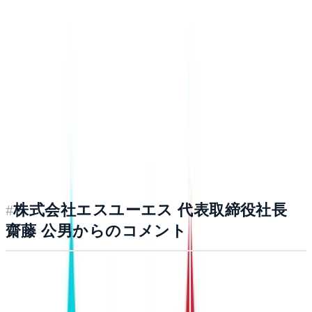
本提携により、SUSの高度なAIエンジニアリング力と先端
IT人材基盤を掛け合わせることで、対話データを起点とし
たAI活用の社会実装をさらに加速できると考えていま
す。
両社の強みを融合し、企業の生産性向上と意思決定の高度
化を支える新しい基盤づくりに取り組んでまいります。
#
株式会社エスユーエス 代表取締役社長
齋藤 公男からのコメント
ailead社の対話データAIプラットフォームの活用をする事
で、営業マネジメントの効率化を実現し、更に日々のノウ