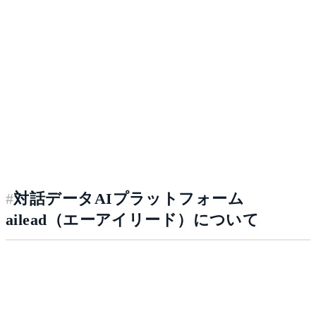
#
対話データAIプラットフォーム
ailead（エーアイリード）について
「ailead」は、対話データを安全に統合・構造化し、AIエ
ージェントが業務を自動で動かすエンタープライズ基盤で
す。商談・会議・面接のすべての対話を自動で録画・分析