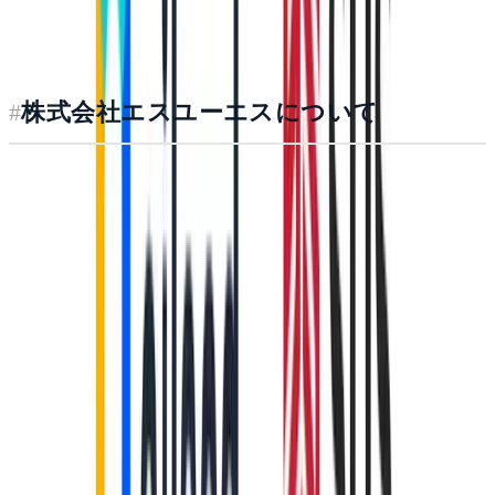
トによる業務自動化の社会実装を推進してまいります。
#
株式会社エスユーエスについて
株式会社エスユーエスは、IT・機械・電気・電子・化学分
野を中心とした、技術系のアウトソーシング事業を主軸と
する会社です。エンジニアは全員が正社員となっており、
社内での受託開発型、顧客企業に常駐する請負型、顧客企
業への派遣型という3つの形態でサービスを提供していま
す。さらに、近年ビジネス活用の動きが進むAR/VR技術
の開発にもいち早く着手、事業化に成功しており、技術系
のアウトソーシング事業に並ぶ新たな柱として位置づけて
います。