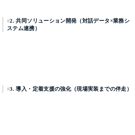
速を目指しています。
#
2. 共同ソリューション開発（対話データ×業務シ
ステム連携）
対話データの自動構造化を起点に、CRM／ATS／各種業
務システムへの連携を強化し、入力負荷の削減や情報欠落
の防止、意思決定の高度化につながるソリューションを共
同で開発します。
#
3. 導入・定着支援の強化（現場実装までの伴走）
SUSの開発請負・コンサルティング機能を活かし、要件整
理、運用設計、定着化支援までを一体で提供できる体制を
構築します。大企業におけるセキュリティ要件や運用制約
にも配慮し、導入から活用までのリードタイム短縮を目指