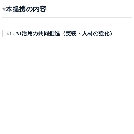
#
本提携の内容
#
1. AI活用の共同推進（実装・人材の強化）
SUSが有するAIエンジニアリングチームおよび先端IT人材
基盤と、「ailead」の対話データ自動構造化・AIエージェ
ント基盤を組み合わせ、企業の業務自動化を支えるAI活
用モデルの実装を共同で推進します。
第1弾の取り組みとしては、インプットデータの収集を
ailead社、AIモデルの開発をSUSが担当し、営業マネジメ
ントの自動化および最適化モデルの実装について共同研究
に着手します。当モデルは、将来的な製品化・販売も視野
に入れ、生成AIを活用した業務改革とAIの社会実装の加