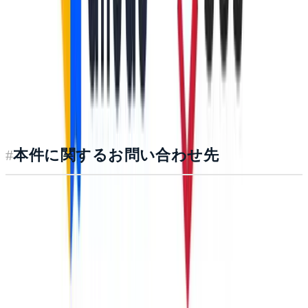
会社名：株式会社ailead
所在地：東京都港区赤坂1-14-14 第35興和ビル5階
代表取締役社長：杉山大幹
コーポレートサイト：
https://www.ailead.app/company
#
本件に関するお問い合わせ先
株式会社ailead 広報担当：
pr@aileadinc.com