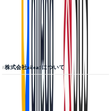
会社名：株式会社エスユーエス
所在地：京都市下京区四条通烏丸東入ル長刀鉾町8 京
都三井ビルディング5階
代表者：代表取締役社長 齋藤 公男
設立：1999年9月1日
コーポレートサイト：
https://www.sus-g.co.jp/
#
株式会社aileadについて
株式会社aileadは、"世界中の人々の役に立つ事業を創り続
ける"というミッションのもと、AI（人工知能）及び
ML（機械学習）を活用し、生産性を飛躍的に向上させる
グローバル事業を創ることを目指しています。