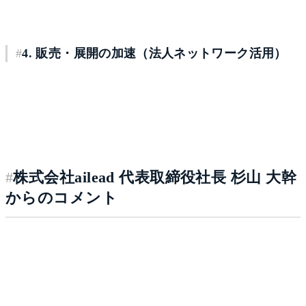
します。
#
4. 販売・展開の加速（法人ネットワーク活用）
SUSの法人顧客基盤を活用し、対話データ活用の価値提案
を共同で推進します。営業領域に加え、人事・採用領域で
の活用拡大も視野に、導入企業の裾野拡大を図ります。
#
株式会社ailead 代表取締役社長 杉山 大幹
からのコメント
ビジネスの現場には、商談や面接、1on1など、組織の意思
決定や人材育成につながる重要な対話が日々生まれていま
す。しかしその多くは、個人の記憶や記録に依存し、組織
の資産として十分に活用されていないのが現状です。