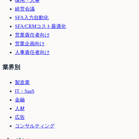
採用・人事
経営会議
SFA入力自動化
SFA/CRMコスト最適化
営業責任者向け
営業企画向け
人事責任者向け
業界別
製造業
IT・SaaS
金融
人材
広告
コンサルティング