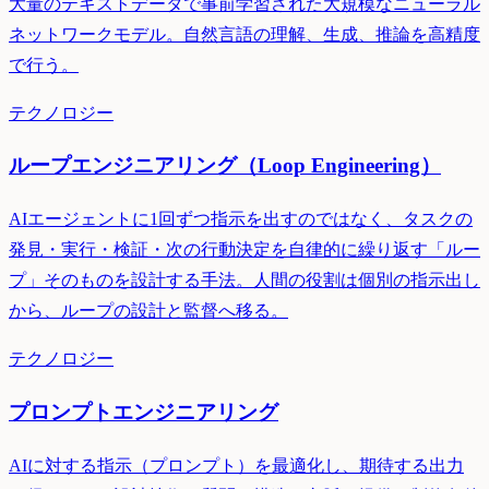
大量のテキストデータで事前学習された大規模なニューラル
ネットワークモデル。自然言語の理解、生成、推論を高精度
で行う。
テクノロジー
ループエンジニアリング（Loop Engineering）
AIエージェントに1回ずつ指示を出すのではなく、タスクの
発見・実行・検証・次の行動決定を自律的に繰り返す「ルー
プ」そのものを設計する手法。人間の役割は個別の指示出し
から、ループの設計と監督へ移る。
テクノロジー
プロンプトエンジニアリング
AIに対する指示（プロンプト）を最適化し、期待する出力