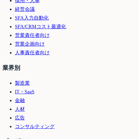
採用・人事
経営会議
SFA入力自動化
SFA/CRMコスト最適化
営業責任者向け
営業企画向け
人事責任者向け
業界別
製造業
IT・SaaS
金融
人材
広告
コンサルティング